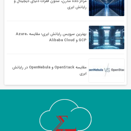
مراکز داده مدرن، ستون فقرات دنیای دیجیتال و
رایانش ابری
بهترین سرویس‌ رایانش ابری؛ مقایسه Azure،
GCP و Alibaba Cloud
مقایسه OpenStack و OpenNebula در رایانش
ابری