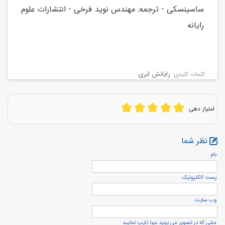
ساسینسکی - ترجمه: مهندس نوید فرخی - انتشارات علوم
رایانه
رایانش ابری
كلمات كليدی:
امتیاز دهی
نظر شما
نام
پست الكترونيک
وب سایت
متنی که در تصویر می بینید عینا تایپ نمایید