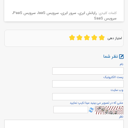
رایانش ابری
،
سرور ابری
،
سرویس IaaS
،
سرویس PaaS
،
كلمات كليدی:
سرویس SaaS
امتیاز دهی
نظر شما
نام
پست الكترونيک
وب سایت
متنی که در تصویر می بینید عینا تایپ نمایید
نظر