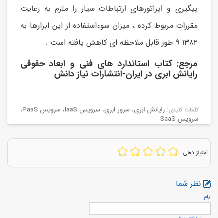
پیگیری و اپراتورهای ارتباطات سیار را ملزم به رعایت
مقررات مربوط کرده ، میزان سوءاستفاده از این ابزارها به
۱۳۸۲ ۹ طور قابل ملاحظه ای کاهش یافته است .
مرجع: کتاب استاندارد های فنی و ابعاد حقوقی
رایانش ابری در ایران-انتشارات نیاز دانش
رایانش ابری
،
سرور ابری
،
سرویس IaaS
،
سرویس PaaS
،
كلمات كليدی:
سرویس SaaS
امتیاز دهی
نظر شما
نام