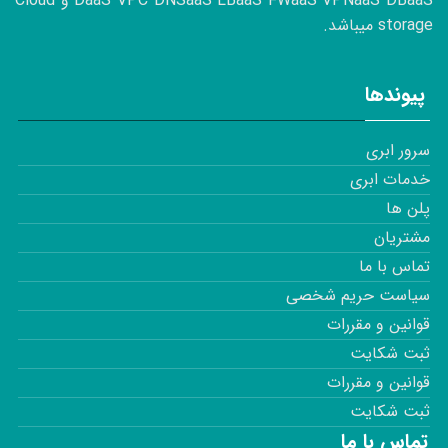
DaaS VPC DNSaaS LBaaS FWaaS VPNaaS DBaaS و Cloud
storage میباشد.
پیوندها
سرور ابری
خدمات ابری
پلن ها
مشتریان
تماس با ما
سیاست حریم شخصی
قوانین و مقررات
ثبت شکایت
قوانین و مقررات
ثبت شکایت
تماس با ما