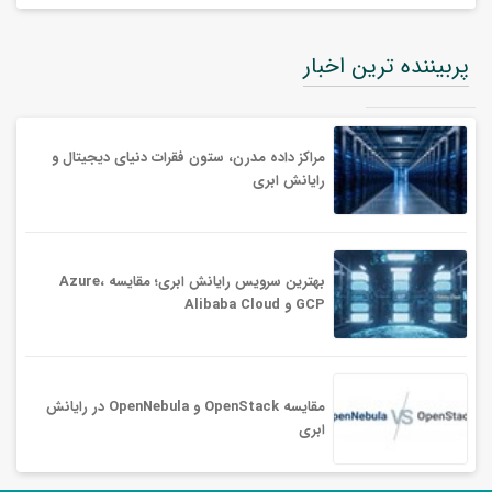
پربیننده ترین اخبار
مراکز داده مدرن، ستون فقرات دنیای دیجیتال و
رایانش ابری
بهترین سرویس‌ رایانش ابری؛ مقایسه Azure،
GCP و Alibaba Cloud
مقایسه OpenStack و OpenNebula در رایانش
ابری